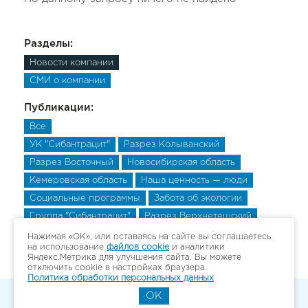
Разделы:
Новости компании
СМИ о компании
Публикации:
Все
УК "Сибантрацит"
Разрез Колыванский
Разрез Восточный
Новосибирская область
Кемеровская область
Наша ценность — люди
Социальные программы
Забота об экологии
Группа "Сибантрацит"
Разрез Верхнетешский
Разрез Верхнетешский
Разрез Верхнетешский
Нажимая «ОК», или оставаясь на сайте вы соглашаетесь
на использование
файлов cookie
и аналитики
Яндекс.Метрика для улучшения сайта. Вы можете
отключить cookie в настройках браузера.
Политика обработки персональных данных
OK