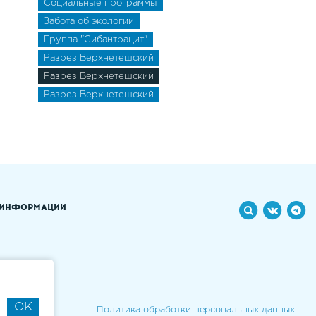
Социальные программы
Забота об экологии
Группа "Сибантрацит"
Разрез Верхнетешский
Разрез Верхнетешский
Разрез Верхнетешский
 ИНФОРМАЦИИ
OK
Политика обработки персональных данных