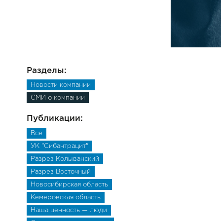
Разделы:
Новости компании
СМИ о компании
Публикации:
Все
УК "Сибантрацит"
Разрез Колыванский
Разрез Восточный
Новосибирская область
Кемеровская область
Наша ценность — люди