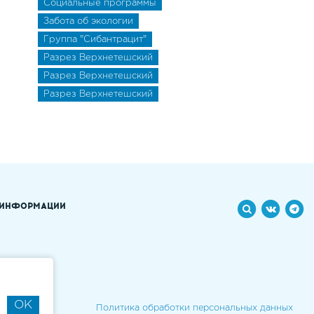
Социальные программы
Забота об экологии
Группа "Сибантрацит"
Разрез Верхнетешский
Разрез Верхнетешский
Разрез Верхнетешский
 ИНФОРМАЦИИ
OK
Политика обработки персональных данных