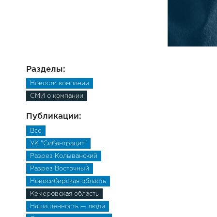
Разделы:
Новости компании
СМИ о компании
Публикации:
Все
УК "Сибантрацит"
Разрез Колыванский
Разрез Восточный
Новосибирская область
Кемеровская область
Наша ценность — люди