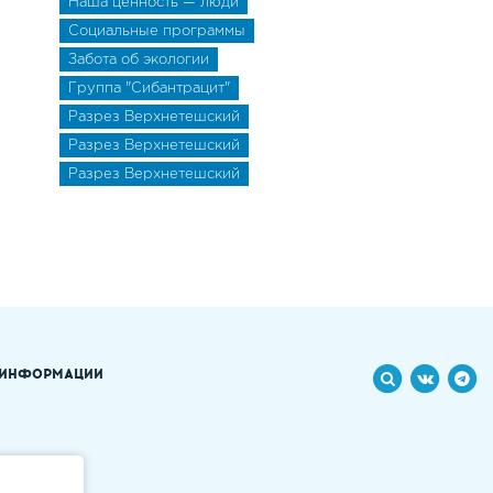
Наша ценность — люди
Социальные программы
Забота об экологии
Группа "Сибантрацит"
Разрез Верхнетешский
Разрез Верхнетешский
Разрез Верхнетешский
 ИНФОРМАЦИИ