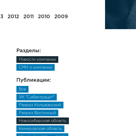
13
2012
2011
2010
2009
Разделы:
Новости компании
СМИ о компании
Публикации:
Все
УК "Сибантрацит"
Разрез Колыванский
Разрез Восточный
Новосибирская область
Кемеровская область