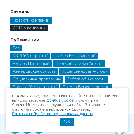
Разделы:
Новости компании
СМИ о компании
Публикации:
Все
УК "Сибантрацит"
Разрез Колыванский
Разрез Восточный
Новосибирская область
Кемеровская область
Наша ценность — люди
Социальные программы
Забота об экологии
Группа "Сибантрацит"
Разрез Верхнетешский
Разрез Верхнетешский
Разрез Верхнетешский
Нажимая «ОК», или оставаясь на сайте вы соглашаетесь
на использование
файлов cookie
и аналитики
Яндекс.Метрика для улучшения сайта. Вы можете
отключить cookie в настройках браузера.
Политика обработки персональных данных
OK