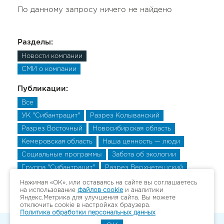
По данному запросу ничего не найдено
Разделы:
Новости компании
СМИ о компании
Публикации:
Все
УК "Сибантрацит"
Разрез Колыванский
Разрез Восточный
Новосибирская область
Кемеровская область
Наша ценность — люди
Социальные программы
Забота об экологии
Группа "Сибантрацит"
Разрез Верхнетешский
Разрез Верхнетешский
Разрез Верхнетешский
Нажимая «ОК», или оставаясь на сайте вы соглашаетесь
на использование
файлов cookie
и аналитики
Яндекс.Метрика для улучшения сайта. Вы можете
отключить cookie в настройках браузера.
Политика обработки персональных данных