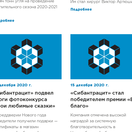
яч тонн угля на проведение
Им стал хирург Виктор Артюш
пительного сезона 2020-2021
Подробнее
дробнее
декабря 2020 г.
15 декабря 2020 г.
ибантрацит» подвел
«Сибантрацит» стал
оги фотоконкурса
победителем премии «
ои любимые сказки»
благо»
реддверии Нового года
Компания отмечена высокой
едители получили подарки —
наградой за системную
тификаты в магазин
благотворительность в