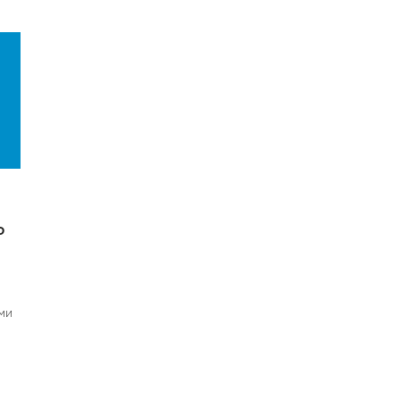
ю
и
ми