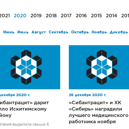
2021
2020
2019
2018
2017
2016
2015
2014
20
й
Июнь
Июль
Август
Сентябрь
Октябрь
Ноябрь
Декабрь
декабря 2020 г.
26 декабря 2020 г.
ибантрацит» дарит
«Сибантрацит» и ХК
пло Искитимскому
«Сибирь» наградили
йону
лучшего медицинского
работника ноября
пания выделила свыше 6