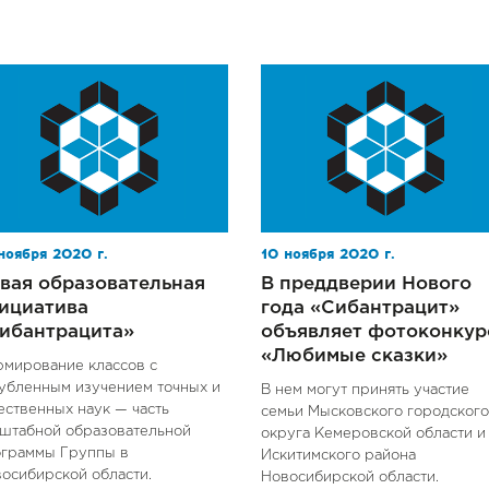
ноября 2020 г.
10 ноября 2020 г.
вая образовательная
В преддверии Нового
ициатива
года «Сибантрацит»
ибантрацита»
объявляет фотоконкур
«Любимые сказки»
мирование классов с
убленным изучением точных и
В нем могут принять участие
ественных наук — часть
семьи Мысковского городского
штабной образовательной
округа Кемеровской области и
ограммы Группы в
Искитимского района
осибирской области.
Новосибирской области.