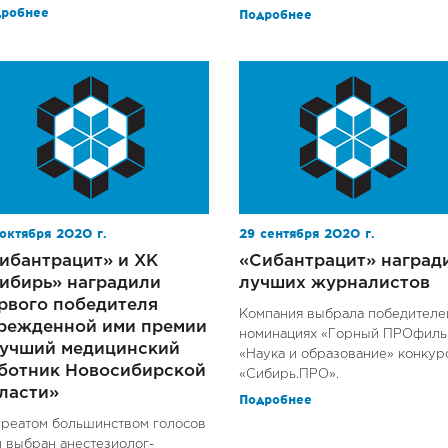
дробнее
Подробнее
октября 2020 г.
29 сентября 2020 г.
ибантрацит» и ХК
«Сибантрацит» наград
ибирь» наградили
лучших журналистов
рвого победителя
Компания выбрала победителе
режденной ими премии
номинациях «Горный ПРОфиль
учший медицинский
«Наука и образование» конкур
ботник Новосибирской
«Сибирь.ПРО».
ласти»
Подробнее
реатом большинством голосов
 выбран анестезиолог-