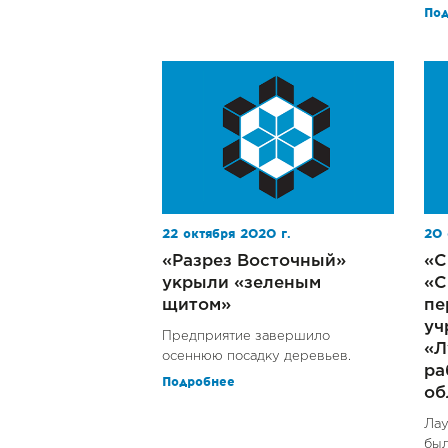
По
22 октября 2020 г.
20 
«Разрез Восточный»
«С
укрыли «зеленым
«С
щитом»
пе
уч
Предприятие завершило
«Л
осеннюю посадку деревьев.
ра
Подробнее
об
Лау
был