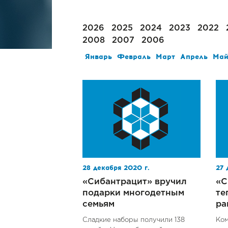
2026
2025
2024
2023
2022
2008
2007
2006
Январь
Февраль
Март
Апрель
Ма
28 декабря 2020 г.
27 
«Сибантрацит» вручил
«С
подарки многодетным
те
семьям
ра
Сладкие наборы получили 138
Ком