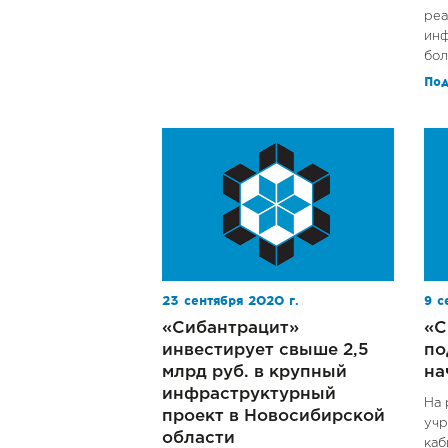
реа
инф
бол
По
23 сентября 2020 г.
9 с
«Сибантрацит»
«С
инвестирует свыше 2,5
по
млрд руб. в крупный
на
инфраструктурный
На 
проект в Новосибирской
учр
области
каб