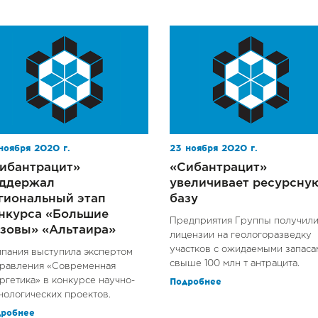
ноября 2020 г.
23 ноября 2020 г.
ибантрацит»
«Сибантрацит»
ддержал
увеличивает ресурсну
гиональный этап
базу
нкурса «Большие
Предприятия Группы получил
зовы» «Альтаира»
лицензии на геологоразведку
участков с ожидаемыми запаса
пания выступила экспертом
свыше 100 млн т антрацита.
равления «Современная
ргетика» в конкурсе научно-
Подробнее
нологических проектов.
дробнее