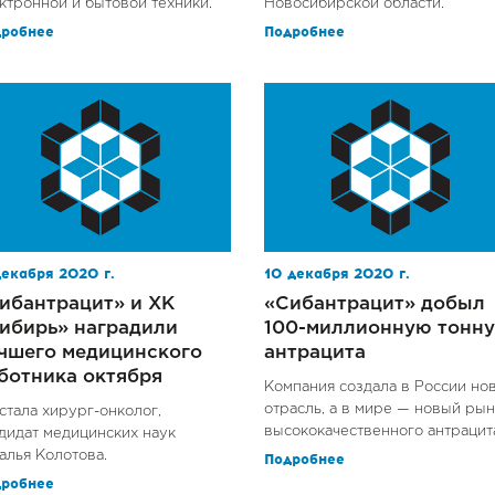
ктронной и бытовой техники.
Новосибирской области.
дробнее
Подробнее
декабря 2020 г.
10 декабря 2020 г.
ибантрацит» и ХК
«Сибантрацит» добыл
ибирь» наградили
100-миллионную тонну
чшего медицинского
антрацита
ботника октября
Компания создала в России но
отрасль, а в мире — новый ры
стала хирург-онколог,
высококачественного антрацит
дидат медицинских наук
алья Колотова.
Подробнее
дробнее