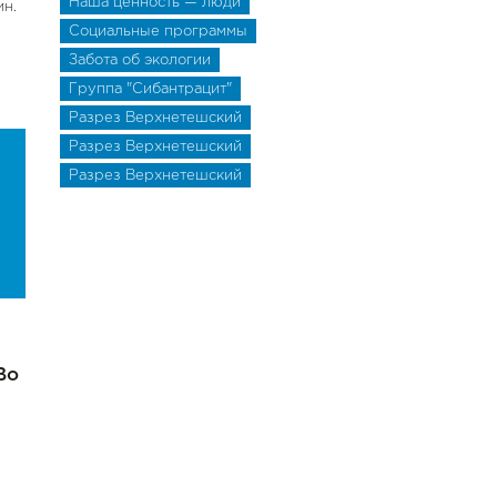
Наша ценность — люди
ин.
Социальные программы
Забота об экологии
Группа "Сибантрацит"
Разрез Верхнетешский
Разрез Верхнетешский
Разрез Верхнетешский
Во