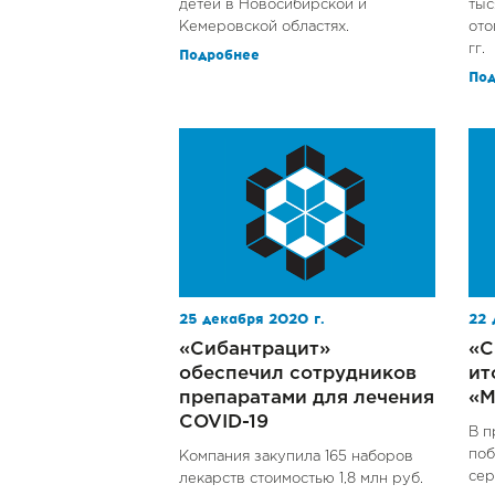
детей в Новосибирской и
тыс
Кемеровской областях.
ото
гг.
Подробнее
По
25 декабря 2020 г.
22 
«Сибантрацит»
«С
обеспечил сотрудников
ит
препаратами для лечения
«М
COVID-19
В п
поб
Компания закупила 165 наборов
сер
лекарств стоимостью 1,8 млн руб.