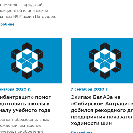
ниматолог Городской
екционной клинической
ьницы №1 Михаил Патрушев.
дробнее
ентября 2020 г.
7 сентября 2020 г.
ибантрацит» помог
Экипаж БелАЗа на
дготовить школы к
«Сибирском Антрацит
чалу учебного года
добился рекордного д
предприятия показате
ремонт образовательных
ходимости шин
еждений, оснащение
инетов, приобретение