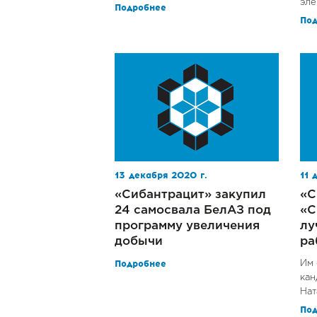
эле
Подробнее
По
13 декабря 2020 г.
11 
«Сибантрацит» закупил
«С
24 самосвала БелАЗ под
«С
программу увеличения
лу
добычи
ра
Подробнее
Им 
кан
Нат
По