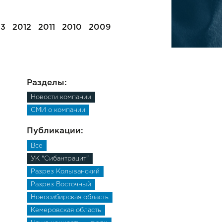
13
2012
2011
2010
2009
Разделы:
Новости компании
СМИ о компании
Публикации:
Все
УК "Сибантрацит"
Разрез Колыванский
Разрез Восточный
Новосибирская область
Кемеровская область