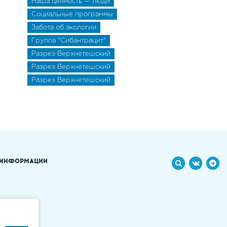
Наша ценность — люди
Социальные программы
Забота об экологии
Группа "Сибантрацит"
Разрез Верхнетешский
Разрез Верхнетешский
Разрез Верхнетешский
 ИНФОРМАЦИИ