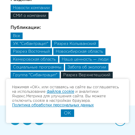
Новости компании
СМИ о компании
Публикации:
Все
УК "Сибантрацит"
Разрез Колыванский
Разрез Восточный
Новосибирская область
Кемеровская область
Наша ценность — люди
Социальные программы
Забота об экологии
Группа "Сибантрацит"
Разрез Верхнетешский
Разрез Верхнетешский
Разрез Верхнетешский
Нажимая «ОК», или оставаясь на сайте вы соглашаетесь
на использование
файлов cookie
и аналитики
Яндекс.Метрика для улучшения сайта. Вы можете
отключить cookie в настройках браузера.
Политика обработки персональных данных
OK