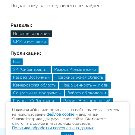
По данному запросу ничего не найдено
Разделы:
Новости компании
СМИ о компании
Публикации:
Все
УК "Сибантрацит"
Разрез Колыванский
Разрез Восточный
Новосибирская область
Кемеровская область
Наша ценность — люди
Социальные программы
Забота об экологии
Группа "Сибантрацит"
Разрез Верхнетешский
Разрез Верхнетешский
Разрез Верхнетешский
Нажимая «ОК», или оставаясь на сайте вы соглашаетесь
на использование
файлов cookie
и аналитики
Яндекс.Метрика для улучшения сайта. Вы можете
отключить cookie в настройках браузера.
Политика обработки персональных данных