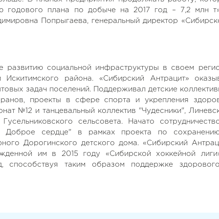
 годового плана по добыче на 2017 год – 7,2 млн т»
имировна Попрыгаева, генеральный директор «Сибирск
е развитию социальной инфраструктуры в своем регио
м Искитимского района. «Сибирский Антрацит» оказы
товых задач поселений. Поддерживал детские коллектив
еранов, проекты в сфере спорта и укрепления здоров
нат №12 и танцевальный коллектив "Чудесники", Линевс
 Гусельниковского сельсовета. Начато сотрудничеств
" Доброе сердце" в рамках проекта по сохранени
ного Дорогинского детского дома. «Сибирский Антрац
жденной им в 2015 году «Сибирской хоккейной лиги
д, способствуя таким образом поддержке здоровог