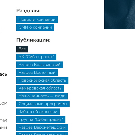
Разделы:
Новости компании
ы
СМИ о компании
Публикации:
Все
УК "Сибантрацит"
Разрез Колыванский
Разрез Восточный
ась
Новосибирская область
Кемеровская область
Наша ценность — люди
ъем
Социальные программы
Забота об экологии
Группа "Сибантрацит"
016
ами
Разрез Верхнетешский