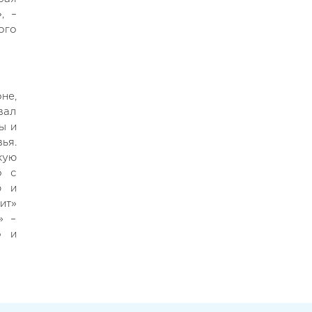
, –
ого
не,
вал
ы и
ья.
кую
о с
ю и
ит»
» –
о и