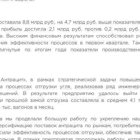
тавила 8,8 млрд руб., на 4,7 млрд руб. выше показателя
 прибыль достигла 2,1 млрд руб. против 0,2 млрд руб.
а. Высоким финансовым результатам способствовал р
ния эффективности процессов в первом квартале. Та
тигнутые по итогам года показатели производствен
Антрацит», в рамках стратегической задачи повыше
а процессах отгрузки угля, реализовав ряд инженер
решений. В результате предприятию удалось выйти
и прошлой зимой отгрузка составляла в среднем 4,1 т
4 тыс. вагонов в месяц.
да мы проделали большую работу по укреплению на
ерсификацию поставок антрацита по рынкам, потребите
ысили эффективность процессов отгрузки, обеспечив та
льше. В планах предприятия продолжать работу, кото