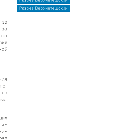
Разрез Верхнетешский
Разрез Верхнетешский
 за
 за
ост
кже
ной
ния
но-
 на
ыс.
ших
лям
ким
рая