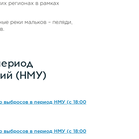
их регионах в рамках
ые реки мальков – пеляди,
в.
период
ий (НМУ)
 выбросов в период НМУ (с 18:00
 выбросов в период НМУ (с 18:00