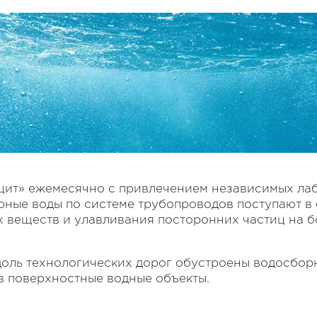
цит» ежемесячно с привлечением независимых ла
рные воды по системе трубопроводов поступают в 
х веществ и улавливания посторонних частиц на 
доль технологических дорог обустроены водосборн
 в поверхностные водные объекты.