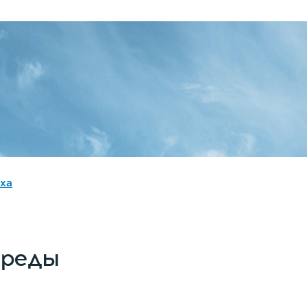
ха
среды