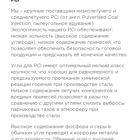
PCI
Мы – крупные поставщики низколетучего и
среднелетучего PCI (от англ. Pulverised Coal
Injection, пылеугольное вдувание).
Экологичность нашего PCI обеспечивают:
низкая зольность (высокое содержание
углерода), низкое содержание примесей, что
позволяет обеспечить безопасность готовой
продукции и предсказать её конечное качество.
Угли для PCI имеют оптимальный мелкий класс
крупности, что хорошо для равномерного и
предсказуемого протекания химической
реакции горения при производстве стали.
Низкое содержание летучих компонентов и
вредных примесей позволяет в разы по
сравнению с другими углями снизить выбросы
парниковых газов в атмосферу при
производстве стали.
Высокое содержание фосфора и серы в
обычном угле приводят к коррозии металла
и его хрупкости. Обычные угли с высоким