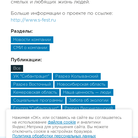
смелых и любящих жизнь людей.
Больше информации о проекте по ссылке:
http://www.s-fest.ru
Разделы:
Новости компании
СМИ о компании
Публикации:
Все
УК "Сибантрацит"
Разрез Колыванский
Разрез Восточный
Новосибирская область
Кемеровская область
Наша ценность — люди
Социальные программы
Забота об экологии
Группа "Сибантрацит"
Разрез Верхнетешский
Разрез Верхнетешский
Разрез Верхнетешский
Нажимая «ОК», или оставаясь на сайте вы соглашаетесь
на использование
файлов cookie
и аналитики
Яндекс.Метрика для улучшения сайта. Вы можете
отключить cookie в настройках браузера.
Политика обработки персональных данных