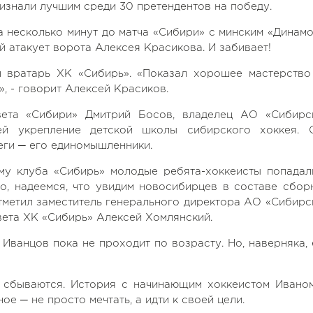
ризнали лучшим среди 30 претендентов на победу.
а несколько минут до матча «Сибири» с минским «Динамо
й атакует ворота Алексея Красикова. И забивает!
 вратарь ХК «Сибирь». «Показал хорошее мастерство
, - говорит Алексей Красиков.
овета «Сибири» Дмитрий Босов, владелец АО «Сибирс
чей укрепление детской школы сибирского хоккея. 
еги ─ его единомышленники.
му клуба «Сибирь» молодые ребята-хоккеисты попадал
но, надеемся, что увидим новосибирцев в составе сбор
тметил заместитель генерального директора АО «Сибирс
овета ХК «Сибирь» Алексей Хомлянский.
Иванцов пока не проходит по возрасту. Но, наверняка, 
 сбываются. История с начинающим хоккеистом Ивано
е ─ не просто мечтать, а идти к своей цели.