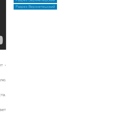
Разрез Верхнетешский
Разрез Верхнетешский
т -
лю.
та.
ает