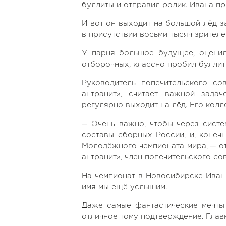
буллиты и отправил ролик. Ивана п
И вот он выходит на большой лёд з
в присутствии восьми тысяч зрителе
У парня большое будущее, оценил
отборочных, классно пробил буллит»
Руководитель попечительского с
антрацит», считает важной зада
регулярно выходит на лёд. Его колл
─ Очень важно, чтобы через систе
составы сборных России, и, конеч
Молодёжного чемпионата мира, ─ о
антрацит», член попечительского с
На чемпионат в Новосибирске Иван 
имя мы ещё услышим.
Даже самые фантастические мечты
отличное тому подтверждение. Главно