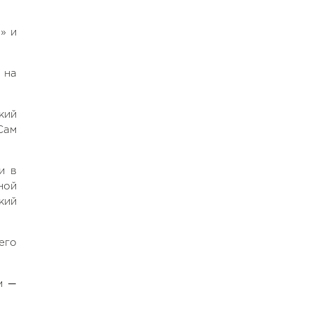
» и
 на
кий
Сам
и в
ной
кий
его
м ─