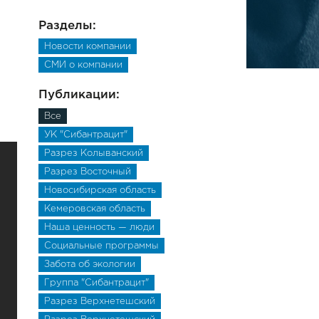
Разделы:
Новости компании
СМИ о компании
Публикации:
Все
УК "Сибантрацит"
Разрез Колыванский
Разрез Восточный
Новосибирская область
Кемеровская область
Наша ценность — люди
Социальные программы
Забота об экологии
Группа "Сибантрацит"
Разрез Верхнетешский