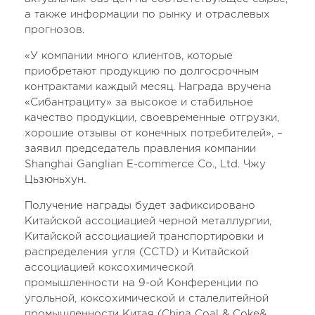
а также информации по рынку и отраслевых
прогнозов.
«У компании много клиентов, которые
приобретают продукцию по долгосрочным
контрактами каждый месяц. Награда вручена
«Сибантрациту» за высокое и стабильное
качество продукции, своевременные отгрузки,
хорошие отзывы от конечных потребителей», –
заявил председатель правления компании
Shanghai Ganglian E-commerce Co., Ltd. Чжу
Цьзюньхун.
Получение награды будет зафиксировано
Китайской ассоциацией черной металлургии,
Китайской ассоциацией транспортировки и
распределения угля (CCTD) и Китайской
ассоциацией коксохимической
промышленности на 9-ой Конференции по
угольной, коксохимической и сталелитейной
промышленности Китая (China Coal & Coke&