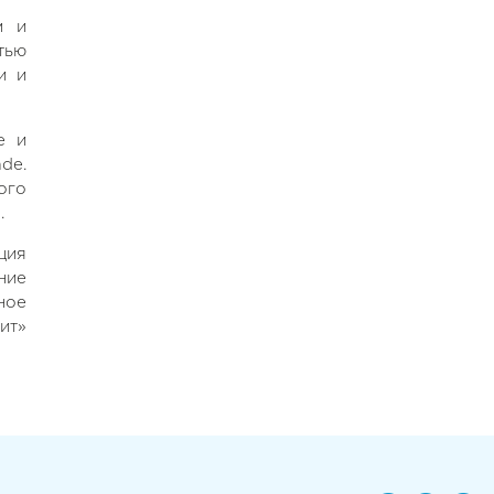
м и
тью
и и
е и
de.
ого
.
ция
ние
ное
ит»