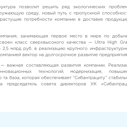
уктура позволит решить ряд экологических пробле
кружающую среду, новый путь с пропускной способнос
 растущие потребности компании в доставке продукци
компания, занимающая первое место в мире по добыч
своен класс сверхвысокого качества — Ultra High Gra
 2,5 млрд руб. в реализацию крупного инфраструктурн
омпанией вектор на долгосрочное развитие предприятия
 — важная составляющая развития компании. Реализа
нновационных технологий, модернизация, повыше
о та база, которая обеспечивает “Сибантрациту” стабиль
ла председатель совета директоров УК «Сибантрац