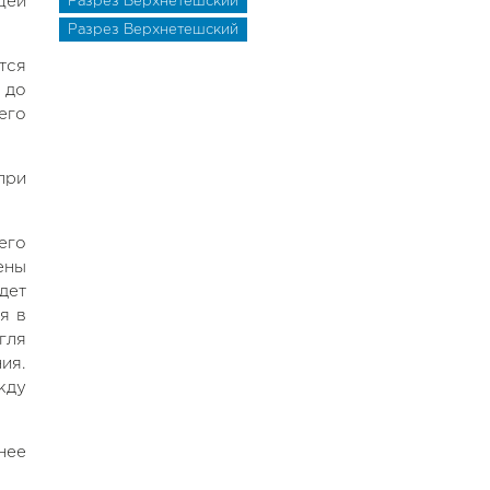
щей
Разрез Верхнетешский
Разрез Верхнетешский
тся
 до
его
при
его
ены
дет
я в
гля
ия.
жду
нее