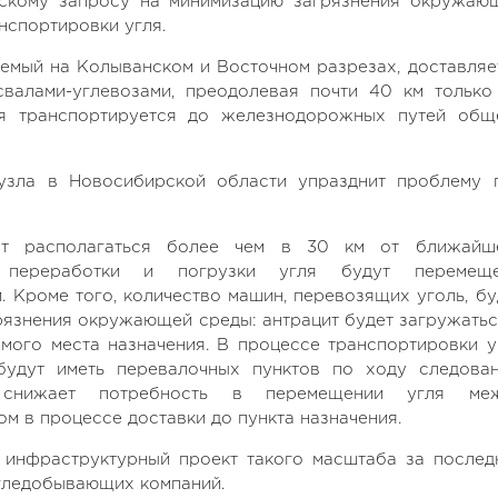
ескому запросу на минимизацию загрязнения окружаю
нспортировки угля.
аемый на Колыванском и Восточном разрезах, доставляе
свалами-углевозами, преодолевая почти 40 км только
ция транспортируется до железнодорожных путей общ
 узла в Новосибирской области упразднит проблему 
ет располагаться более чем в 30 км от ближайш
ы переработки и погрузки угля будут перемещ
. Кроме того, количество машин, перевозящих уголь, бу
рязнения окружающей среды: антрацит будет загружатьс
мого места назначения. В процессе транспортировки у
будут иметь перевалочных пунктов по ходу следован
 снижает потребность в перемещении угля ме
 в процессе доставки до пункта назначения.
 инфраструктурный проект такого масштаба за послед
угледобывающих компаний.