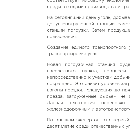
соответствует мировому экологич
среды отходами производства и тра
На сегодняшний день уголь, добыв
до углепогрузочной станции само
станции погрузки. Затем продук
пользования.
Создание единого транспортного
транспортировке угля.
Новая погрузочная станция буд
населенного пункта, процесс
непосредственно к участкам добычи
сокращено. Это снизит уровень заг
вагоны поездов, следующих до пря
поезда, загруженные сырьем, не 
Данная технология перевозки
железнодорожным и автотранспортом
По оценкам экспертов, это первый
десятилетие среди отечественных 