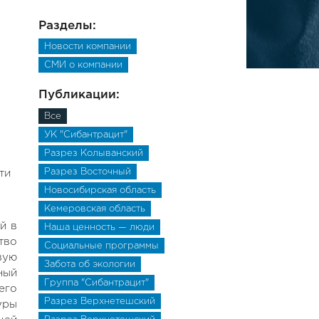
Разделы:
Новости компании
СМИ о компании
Публикации:
Все
УК "Сибантрацит"
Разрез Колыванский
Разрез Восточный
Новосибирская область
Кемеровская область
й в
Наша ценность — люди
тво
Социальные программы
вую
Забота об экологии
ный
Группа "Сибантрацит"
его
Разрез Верхнетешский
уры