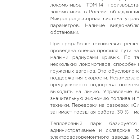
локомотивов ТЭМ-14 производс
локомотивов в России, обладающи
Микропроцессорная система управ
параметров. Наличие видеонабл
обстановки.
При проработке технических решен
проведена оценка профиля пути на
малыми радиусами кривых. По т
нескольких локомотивов, способен 
груженых вагонов. Это обусловлен
поддержания скорости. Незамерзаю
предпускового подогрева позвол
выходить на линию. Управление в
значительную экономию топлива и 
техники. Перевозки на разрезах «С
занимает поездная работа, 30 % – 
Тепловозный парк базируется
административные и складские 
электровозоремонтного завода (НЭ