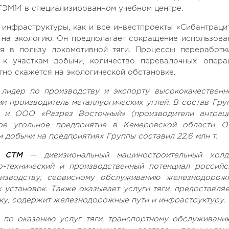
ТЭМ14 в специализированном учебном центре.
инфраструктуры, как и все инвестпроекты «Сибантрацит
 на экологию. Он предполагает сокращение использова
ля в пользу локомотивной тяги.
Процессы переработк
 к участкам добычи, количество перевалочных опера
тно скажется на экологической обстановке.
 лидер по
производству и экспорту высококачественн
и производитель металлургических углей
. В состав Гру
 и ООО «Разрез Восточный» (производители антраци
ное угольное предприятие в Кемеровской области 
ем добычи на предприятиях Группы составил 22,6 млн т.
», СТМ
— дивизиональный машиностроительный холд
о-технический и производственный потенциал российс
оизводству, сервисному обслуживанию железнодорож
установок. Также оказывает услуги тяги, предоставляе
ку, содержит железнодорожные пути и инфраструктуру.
 по оказанию услуг тяги, транспортному обслуживани