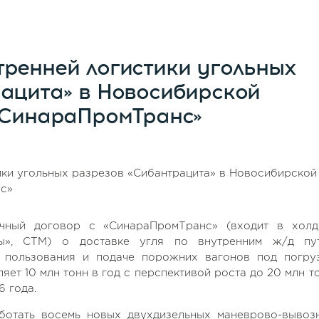
ренней логистики угольных
ацита» в Новосибирской
«СинараПромТранс»
рочный договор с
«СинараПромТранс» (входит в холд
ы», СТМ) о доставке угля по внутренним ж/д пу
 пользования и подаче порожних вагонов под погруз
ет 10 млн тонн в год с перспективой роста до 20 млн то
6 года.
ботать восемь новых двухдизельных маневрово-вывоз