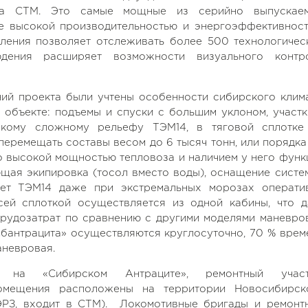
тва СТМ. Это самые мощные из серийно выпускае
е высокой производительностью и энергоэффективност
ления позволяет отслеживать более 500 технологичес
юдения расширяет возможности визуального контр
ий проекта были учтены особенности сибирского клима
 объекте: подъемы и спуски с большим уклоном, участк
акому сложному рельефу ТЭМ14, в тяговой сплотке
перемещать составы весом до 6 тысяч тонн, или порядка
о высокой мощностью тепловоза и наличием у него функ
щая экипировка (тосол вместо воды), оснащение систе
яет ТЭМ14 даже при экстремальных морозах операти
сей сплоткой осуществляется из одной кабины, что д
трудозатрат по сравнению с другими моделями маневро
ибантрацита» осуществляются круглосуточно, 70 % врем
маневровая.
 на «Сибирском Антраците», ремонтный участ
помещения расположены на территории Новосибирск
РЗ, входит в СТМ).
Локомотивные бригады и ремонт