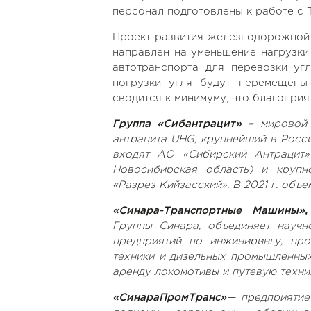
персонал подготовлены к работе с 
Проект развития железнодорожной 
направлен на уменьшение нагрузки
автотранспорта для перевозки уг
погрузки угля будут перемещены
сводится к минимуму, что благоприя
Группа «Сибантрацит» –
мировой
антрацита UHG,
крупнейший в Росси
входят АО «Сибирский Антрацит»
Новосибирская область) и круп
«Разрез Кийзасский». В 2021 г. объ
«Синара-Транспортные Машины
Группы Синара, объединяет научн
предприятий по инжинирингу, пр
техники и дизельных промышленных 
аренду локомотивы и путевую техни
«СинараПромТранс»
— предприятие