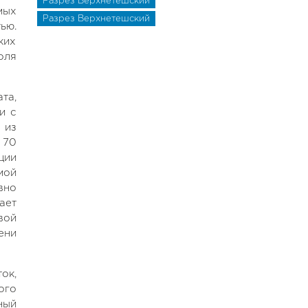
Разрез Верхнетешский
мых
Разрез Верхнетешский
ью.
ких
оля
та,
и с
 из
 70
ции
мой
вно
ает
вой
ени
ок,
ого
ный