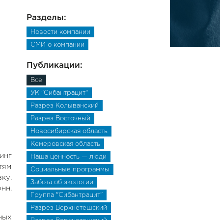
Разделы:
Новости компании
СМИ о компании
Публикации:
Все
УК "Сибантрацит"
Разрез Колыванский
Разрез Восточный
Новосибирская область
Кемеровская область
инг
Наша ценность — люди
тям
Социальные программы
ку.
Забота об экологии
нн.
Группа "Сибантрацит"
Разрез Верхнетешский
ных