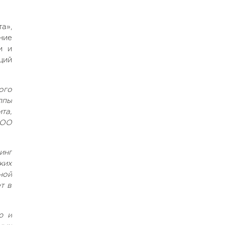
а»,
ние
и и
ций
ого
ппы
та,
ООО
инг
ких
ной
т в
ю и