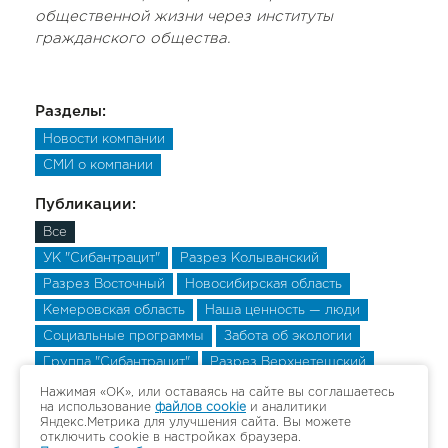
общественной жизни через институты
гражданского общества.
Разделы:
Новости компании
СМИ о компании
Публикации:
Все
УК "Сибантрацит"
Разрез Колыванский
Разрез Восточный
Новосибирская область
Кемеровская область
Наша ценность — люди
Социальные программы
Забота об экологии
Группа "Сибантрацит"
Разрез Верхнетешский
Разрез Верхнетешский
Разрез Верхнетешский
Нажимая «ОК», или оставаясь на сайте вы соглашаетесь
на использование
файлов cookie
и аналитики
Яндекс.Метрика для улучшения сайта. Вы можете
отключить cookie в настройках браузера.