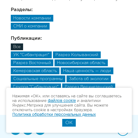
Разделы:
Новости компании
СМИ о компании
Публикации:
Все
УК "Сибантрацит"
Разрез Колыванский
Разрез Восточный
Новосибирская область
Кемеровская область
Наша ценность — люди
Социальные программы
Забота об экологии
Группа "Сибантрацит"
Разрез Верхнетешский
Разрез Верхнетешский
Разрез Верхнетешский
Нажимая «ОК», или оставаясь на сайте вы соглашаетесь
на использование
файлов cookie
и аналитики
Яндекс.Метрика для улучшения сайта. Вы можете
отключить cookie в настройках браузера.
Политика обработки персональных данных
OK