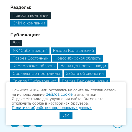
Разделы:
Новости компании
СМИ о компании
Публикации:
Все
УК "Сибантрацит"
Разрез Колыванский
Разрез Восточный
Новосибирская область
Кемеровская область
Наша ценность — люди
Социальные программы
Забота об экологии
Группа "Сибантрацит"
Разрез Верхнетешский
Разрез Верхнетешский
Разрез Верхнетешский
Нажимая «ОК», или оставаясь на сайте вы соглашаетесь
на использование
файлов cookie
и аналитики
Яндекс.Метрика для улучшения сайта. Вы можете
отключить cookie в настройках браузера.
Политика обработки персональных данных
OK