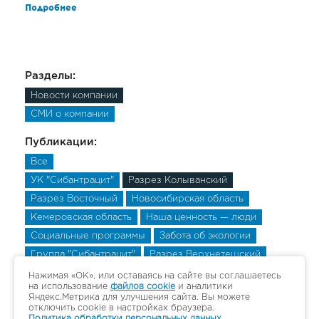
Подробнее
Разделы:
Новости компании
СМИ о компании
Публикации:
Все
УК "Сибантрацит"
Разрез Колыванский
Разрез Восточный
Новосибирская область
Кемеровская область
Наша ценность — люди
Социальные программы
Забота об экологии
Группа "Сибантрацит"
Разрез Верхнетешский
Разрез Верхнетешский
Разрез Верхнетешский
Нажимая «ОК», или оставаясь на сайте вы соглашаетесь
на использование
файлов cookie
и аналитики
Яндекс.Метрика для улучшения сайта. Вы можете
отключить cookie в настройках браузера.
Политика обработки персональных данных