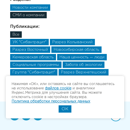
Новости компании
СМИ о компании
Публикации:
Все
УК "Сибантрацит"
Разрез Колыванский
Разрез Восточный
Новосибирская область
Кемеровская область
Наша ценность — люди
Социальные программы
Забота об экологии
Группа "Сибантрацит"
Разрез Верхнетешский
Разрез Верхнетешский
Разрез Верхнетешский
Нажимая «ОК», или оставаясь на сайте вы соглашаетесь
на использование
файлов cookie
и аналитики
Яндекс.Метрика для улучшения сайта. Вы можете
отключить cookie в настройках браузера.
Политика обработки персональных данных
OK