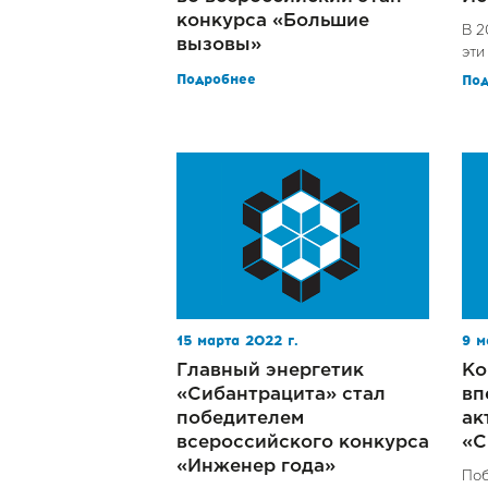
конкурса «Большие
В 2
вызовы»
эти
Подробнее
По
15 марта 2022 г.
9 м
Главный энергетик
Ко
«Сибантрацита» стал
вп
победителем
ак
всероссийского конкурса
«С
«Инженер года»
Поб