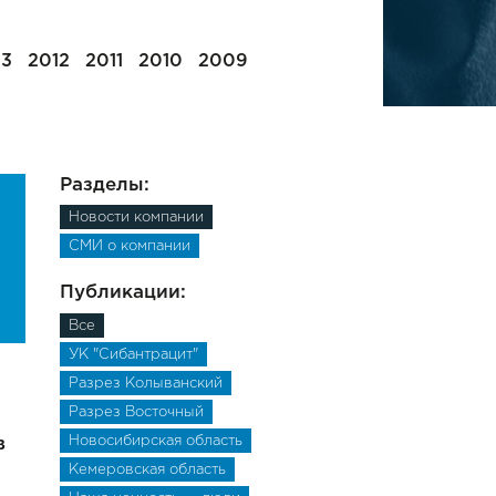
13
2012
2011
2010
2009
Разделы:
Новости компании
СМИ о компании
Публикации:
Все
УК "Сибантрацит"
Разрез Колыванский
Разрез Восточный
Новосибирская область
в
Кемеровская область