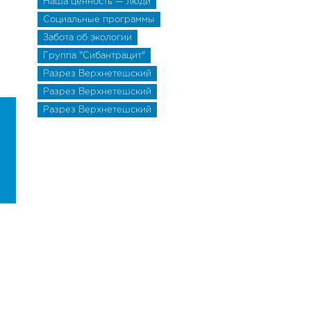
Наша ценность — люди
Социальные программы
Забота об экологии
Группа "Сибантрацит"
Разрез Верхнетешский
Разрез Верхнетешский
Разрез Верхнетешский