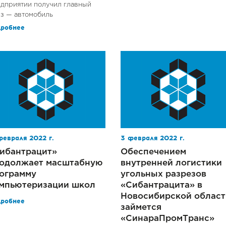
дприятии получил главный
з — автомобиль
дробнее
февраля 2022 г.
3 февраля 2022 г.
ибантрацит»
Обеспечением
одолжает масштабную
внутренней логистики
ограмму
угольных разрезов
мпьютеризации школ
«Сибантрацита» в
Новосибирской област
дробнее
займется
«СинараПромТранс»