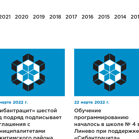
2021
2020
2019
2018
2017
2016
2015
2014
20
марта 2022 г.
22 марта 2022 г.
ибантрацит» шестой
Обучение
д подряд подписывает
программированию
глашения с
началось в школе № 4 
ниципалитетами
Линево при поддержке
китимского района
«Сибантрацита»