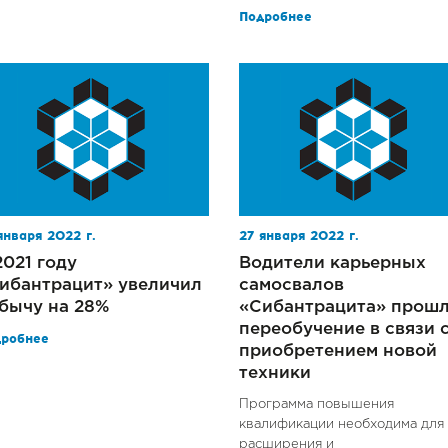
Подробнее
января 2022 г.
27 января 2022 г.
2021 году
Водители карьерных
ибантрацит» увеличил
самосвалов
бычу на 28%
«Сибантрацита» прош
переобучение в связи 
дробнее
приобретением новой
техники
Программа повышения
квалификации необходима для
расширения и