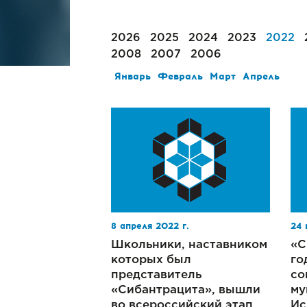
2026
2025
2024
2023
2022
2008
2007
2006
Январь
Февраль
Март
Апрель
8 апреля 2022 г.
24 
Школьники, наставником
«С
которых был
го
представитель
со
«Сибантрацита», вышли
му
во всероссийский этап
Ис