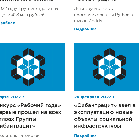
022 году Группа выделит на
Дети изучают язык
 цели 41,8 млн рублей.
программирования Python в
школе Coddy
дробнее
Подробнее
арта 2022 г.
28 февраля 2022 г.
нкурс «Рабочий года»
«Сибантрацит» ввел в
ервые прошел на всех
эксплуатацию новые
тивах Группы
объекты социальной
ибантрацит»
инфраструктуры
едитель на каждом
Подробнее